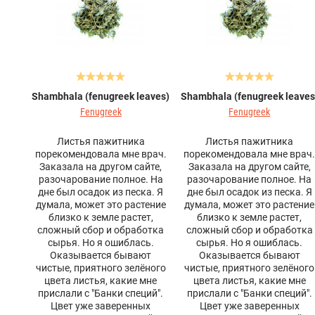
Shambhala (fenugreek leaves)
Shambhala (fenugreek leaves
Fenugreek
Fenugreek
Листья пажитника
Листья пажитника
порекомендовала мне врач.
порекомендовала мне врач
Заказала на другом сайте,
Заказала на другом сайте,
разочарование полное. На
разочарование полное. На
дне был осадок из песка. Я
дне был осадок из песка. Я
думала, может это растение
думала, может это растение
близко к земле растет,
близко к земле растет,
сложный сбор и обработка
сложный сбор и обработка
сырья. Но я ошиблась.
сырья. Но я ошиблась.
Оказывается бывают
Оказывается бывают
чистые, приятного зелёного
чистые, приятного зелёного
цвета листья, какие мне
цвета листья, какие мне
прислали с "Банки специй".
прислали с "Банки специй".
Цвет уже заверенных
Цвет уже заверенных