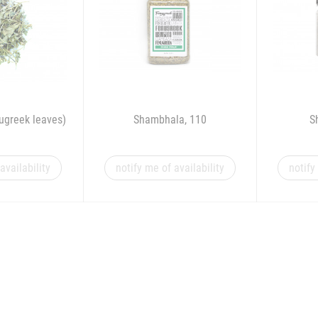
ugreek leaves)
Shambhala, 110
S
availability
notify me of availability
notify