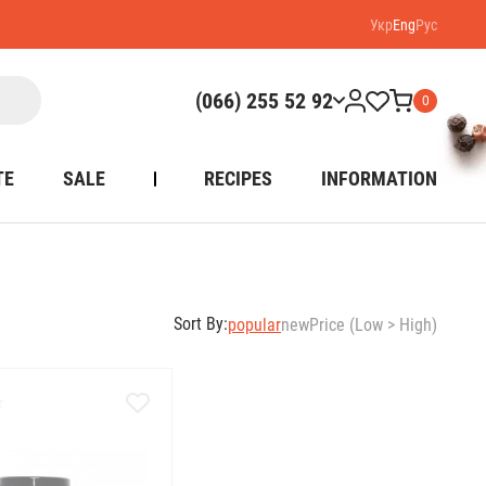
Укр
Eng
Рус
(066) 255 52 92
0
TE
SALE
RECIPES
INFORMATION
Sort By:
popular
new
Price (Low > High)