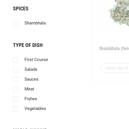
SPICES
Shambhala
TYPE OF DISH
Shambhala (fen
First Course
notify me of 
Salads
Sauces
Meat
Fishes
Vegetables