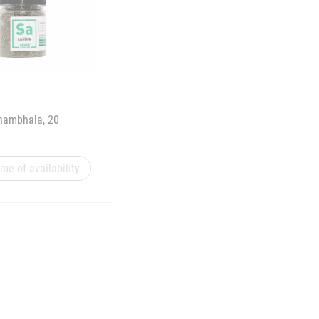
hambhala, 20
 me of availability