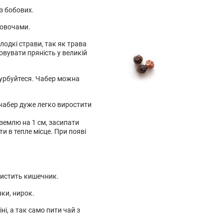
з бобових.
 овочами.
лодкі страви, так як трава
овувати пряність у великій
 турбуйтеся. Чабер можна
 чабер дуже легко виростити
 землю на 1 см, засипати
 в тепле місце. При появі
чистить кишечник.
ки, нирок.
і, а так само пити чай з