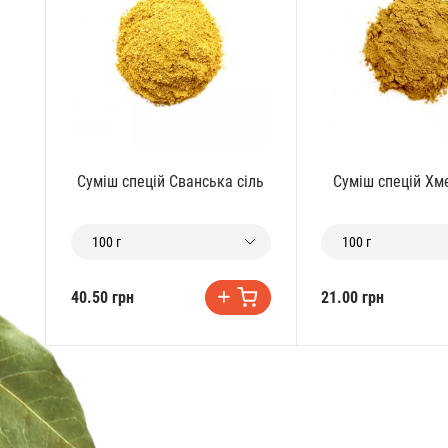
Суміш спецій Сванська сіль
Суміш спецій Хме
100 г
100 г
40.50 грн
21.00 грн