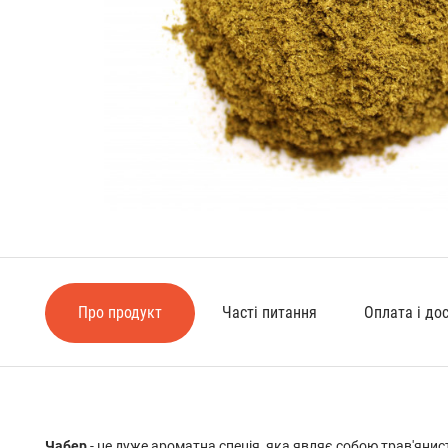
Про продукт
Часті питання
Оплата і до
Чабер
- це дуже ароматна спеція, яка являє собою трав'яни