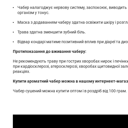
Чабер налагоджує нервову систему, заспокоює, виводить з
організм у тонус.
Маска з додаванням чаберу здатна освіжити шкіру і розг
Трава здатна зменшити зубний біль.
Відвар кондарі матиме позитивний вплив при діареї та дизе
Протипоказання до вживання чаберу:
Не рекомендують траву при гострих хворобах нирок і печінк
при кардіосклерозі, атеросклерозі, хворобах щитовидної зал
реакціях.
Купити ароматний чабер можна в нашому интернеет-магази
Чабер сушений можна купити оптом і в роздріб від 100 грам.