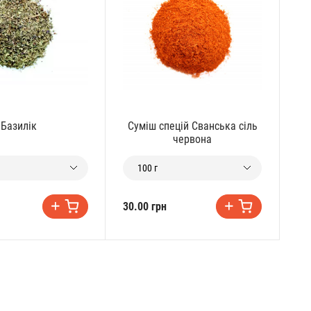
Базилік
Суміш спецій Сванська сіль
С
червона
100 г
30.00 грн
24