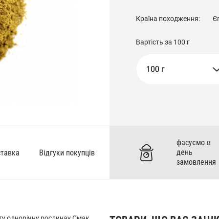
Країна походження:
Є
Вартість за
100 г
100 г
фасуємо в
день
ставка
Відгуки покупців
замовлення
сту однорічну рослинау Смак