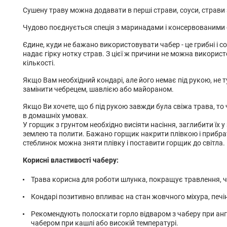
Сушену траву можна додавати в перші страви, соуси, страви 
Чудово поєднується спеція з маринадами і консервованими
Єдине, куди не бажано використовувати чабер - це грибні і со
надає гірку нотку страв. З цієї ж причини не можна використ
кількості.
Якщо Вам необхідний кондарі, але його немає під рукою, не
замінити
чебрецем
,
шавлією
або
майораном
.
Якщо Ви хочете, що б під рукою завжди була свіжа трава, то
в домашніх умовах.
У горщик з грунтом необхідно висіяти насіння, заглибити їх у
землею та полити. Бажано горщик накрити плівкою і прибрати
стеблинок можна зняти плівку і поставити горщик до світла.
Корисні властивості чаберу:
Трава корисна для роботи шлунка, покращує травлення, 
Кондарі позитивно впливає на стан жовчного міхура, печін
Рекомендують полоскати горло відваром з чаберу при ангін
чабером при кашлі або високій температурі.