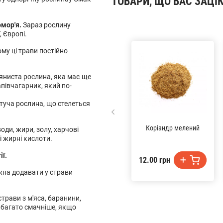
ТОВАРИ, ЩО ВАС ЗАЦІ
мор'я.
Зараз рослину
, Європі.
му ці трави постійно
ав'яниста рослина, яка має ще
апівчагарник, який по-
ітуча рослина, що стелеться
Коріандр мелений
оди, жири, золу, харчові
і жирні кислоти.
ії.
12.00 грн
ожна додавати у страви
трави з м'яса, баранини,
набагато смачніше, якщо