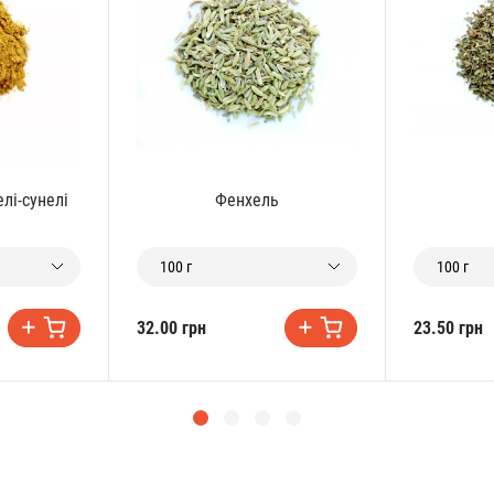
лі-сунелі
Фенхель
100 г
100 г
32.00 грн
23.50 грн