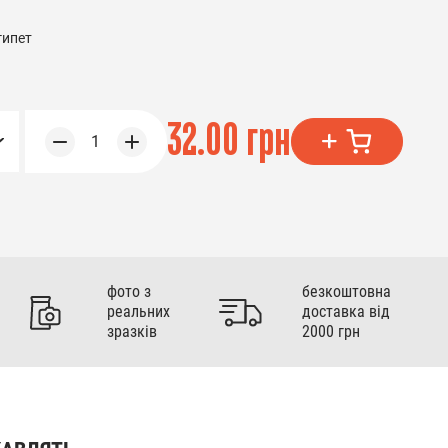
гипет
32.00 грн
1
фото з
безкоштовна
реальних
доставка від
зразків
2000 грн