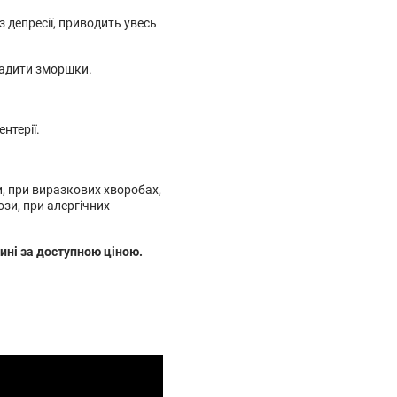
 депресії, приводить увесь
ладити зморшки.
нтерії.
и, при виразкових хворобах,
ози, при алергічних
ні за доступною ціною.