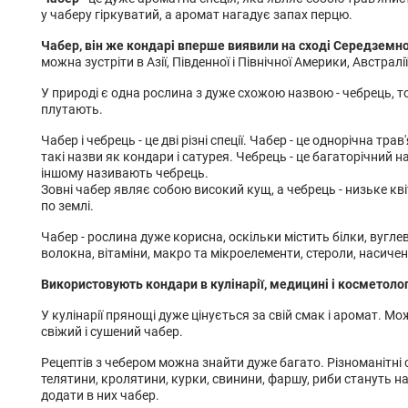
у чаберу гіркуватий, а аромат нагадує запах перцю.
Чабер, він же кондарі вперше виявили на сході Середземно
можна зустріти в Азії, Південної і Північної Америки, Австралії
У природі є одна рослина з дуже схожою назвою - чебрець, то
плутають.
Чабер і чебрець - це дві різні спеції. Чабер - це однорічна тр
такі назви як кондари і сатурея. Чебрець - це багаторічний н
іншому називають чебрець.
Зовні чабер являє собою високий кущ, а чебрець - низьке кв
по землі.
Чабер - рослина дуже корисна, оскільки містить білки, вуглев
волокна, вітаміни, макро та мікроелементи, стероли, насичен
Використовують кондари в кулінарії, медицині і косметолог
У кулінарії прянощі дуже цінується за свій смак і аромат. М
свіжий і сушений чабер.
Рецептів з чебером можна знайти дуже багато. Різноманітні с
телятини, кролятини, курки, свинини, фаршу, риби стануть 
додати в них чабер.