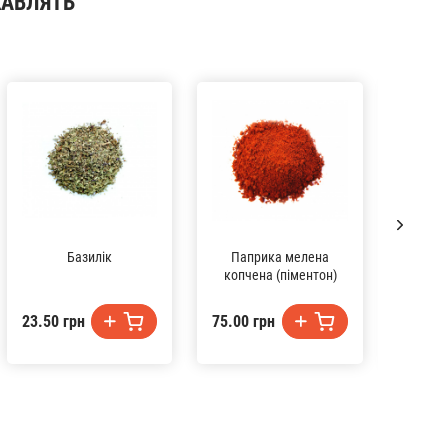
КАВЛЯТЬ
Базилік
Паприка мелена
Уцхо-
копчена (піментон)
151.00
23.50 грн
75.00 грн
грн