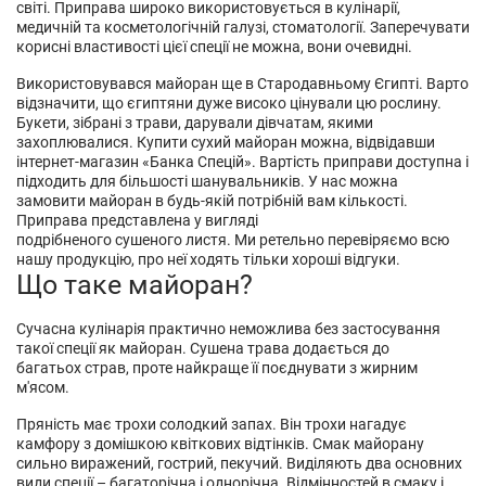
світі.
Приправа
широко використовується в кулінарії,
медичній та косметологічній галузі, стоматології. Заперечувати
корисні властивості цієї спеції не можна, вони очевидні.
Використовувався майоран ще в Стародавньому Єгипті. Варто
відзначити, що єгиптяни дуже високо цінували цю рослину.
Букети, зібрані з трави, дарували дівчатам, якими
захоплювалися. Купити сухий майоран можна, відвідавши
інтернет-магазин «Банка Спецій». Вартість приправи доступна і
підходить для більшості шанувальників. У нас можна
замовити майоран в будь-якій потрібній вам кількості.
Приправа представлена у вигляді
подрібненого сушеного листя. Ми ретельно перевіряємо всю
нашу продукцію, про неї ходять тільки хороші відгуки.
Що таке майоран?
Сучасна кулінарія практично неможлива без застосування
такої спеції як майоран. Сушена трава додається до
багатьох страв, проте найкраще її поєднувати з жирним
м'ясом.
Пряність має трохи солодкий запах. Він трохи нагадує
камфору з домішкою квіткових відтінків. Смак майорану
сильно виражений, гострий, пекучий. Виділяють два основних
види спеції – багаторічна і однорічна. Відмінностей в смаку і