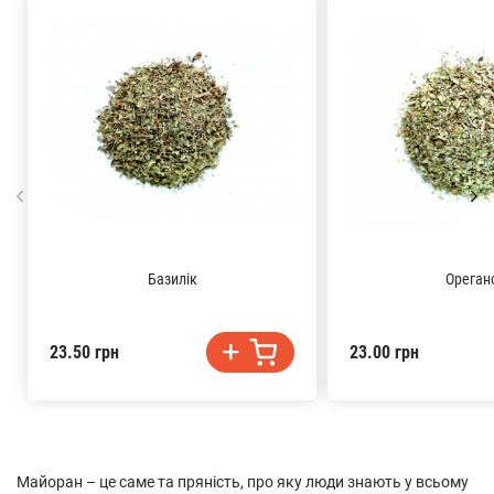
Базилік
Ореган
23.50 грн
23.00 грн
Майоран – це саме та пряність, про яку люди знають у всьому