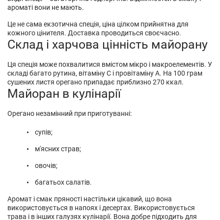
ароматі вони не мають.
Це не сама екзотична спеція, ціна цілком прийнятна для
кожного цінителя. Доставка проводиться своєчасно.
Склад і харчова цінність майорану
Ця
спеція
може похвалитися вмістом мікро і макроелементів. У
складі багато рутина, вітаміну С і провітаміну А. На 100 грам
сушених листя орегано припадає приблизно 270 ккал.
Майоран в кулінарії
Орегано незамінний при приготуванні:
супів;
м'ясних страв;
овочів;
багатьох салатів.
Аромат і смак пряності настільки цікавий, що вона
використовується в напоях і десертах. Використовується
трава і в інших галузях кулінарії. Вона добре підходить для