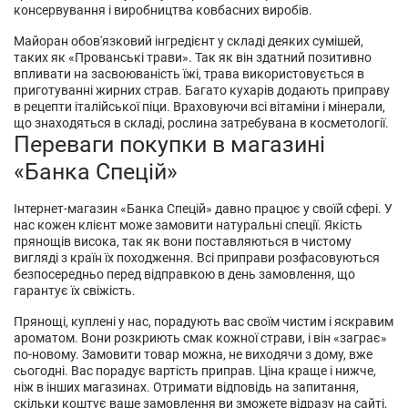
консервування і виробництва ковбасних виробів.
Майоран обов'язковий інгредієнт у складі деяких сумішей,
таких як «Прованські трави». Так як він здатний позитивно
впливати на засвоюваність їжі, трава використовується в
приготуванні жирних страв. Багато кухарів додають приправу
в рецепти італійської піци. Враховуючи всі вітаміни і мінерали,
що знаходяться в складі, рослина затребувана в косметології.
Переваги покупки в магазині
«Банка Спецій»
Інтернет-магазин «Банка Спецій» давно працює у своїй сфері. У
нас кожен клієнт може замовити натуральні
спеції
. Якість
прянощів висока, так як вони поставляються в чистому
вигляді з країн їх походження. Всі приправи розфасовуються
безпосередньо перед відправкою в день замовлення, що
гарантує їх свіжість.
Прянощі, куплені у нас, порадують вас своїм чистим і яскравим
ароматом. Вони розкриють смак кожної страви, і він «заграє»
по-новому. Замовити товар можна, не виходячи з дому, вже
сьогодні. Вас порадує вартість приправ. Ціна краще і нижче,
ніж в інших магазинах. Отримати відповідь на запитання,
скільки коштує ваше замовлення ви зможете відразу на сайті,