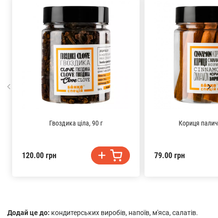
Гвоздика ціла, 90 г
Кориця паличк
120.00 грн
79.00 грн
Додай це до:
кондитерських виробів, напоїв, м'яса, салатів.