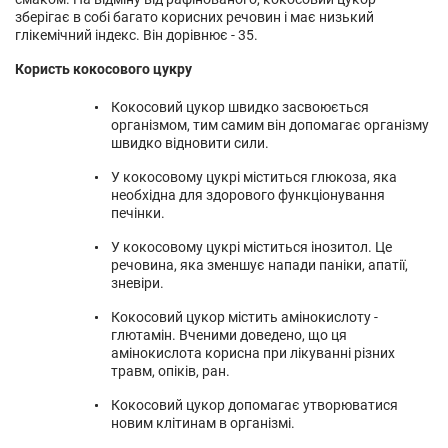
зберігає в собі багато корисних речовин і має низький
глікемічний індекс. Він дорівнює - 35.
Користь кокосового цукру
Кокосовий цукор швидко засвоюється
організмом, тим самим він допомагає організму
швидко відновити сили.
У кокосовому цукрі міститься глюкоза, яка
необхідна для здорового функціонування
печінки.
У кокосовому цукрі міститься інозитол. Це
речовина, яка зменшує напади паніки, апатії,
зневіри.
Кокосовий цукор містить амінокислоту -
глютамін. Вченими доведено, що ця
амінокислота корисна при лікуванні різних
травм, опіків, ран.
Кокосовий цукор допомагає утворюватися
новим клітинам в організмі.