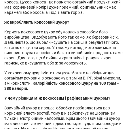
кокоса. Цукор кокоса - це повністю органічний продукт, який
має коричневий колір і дуже приємний, оригінальний смак
карамелі або кокоса, а іноді навіть горіха.
Як виробляють кокосовий цукор?
Користь кокосового цукру обумовлена способом його
виробництва. Видобувають його так само, як березовий сік.
Далі, нектар, що зібрали - сушать на сонці, в результаті чого,
він стає як густий сироп. У такому вигляді його вже можна
використовувати, оскільки багато виробників продають саме
сироп. Для того, що б вийшли кристалічні гранули, сироп
гарненько висушують або ж заморожують.
У кокосовому цукрі міститься дуже багато необхідних для
організму речовин, в основному вітаміни В, РР, різні мінерали,
амінокислоти.
Калорійність кокосового цукру на 100 грам -
380 калорій.
У чому різниця між кокосовим і рафінованим цукром?
Звичайний цукор в процесі обробки позбавляється всіх
корисний властивостей, тому він забезпечує наш організм
тільки непотрібними калоріями. Крім цього звичайний цукор
має високий глікемічний індекс і володіє нудотним, солодким
смаком. На відміну від рафінованого, кокосовий цукор