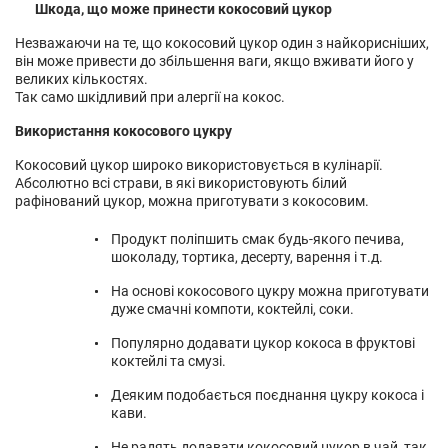
Шкода, що може принести кокосовий цукор
Незважаючи на те, що кокосовий цукор один з найкорисніших,
він може привести до збільшення ваги, якщо вживати його у
великих кількостях.
Так само шкідливий при алергії на кокос.
Використання кокосового цукру
Кокосовий цукор широко використовується в кулінарії.
Абсолютно всі страви, в які використовують білий
рафінований цукор, можна приготувати з кокосовим.
Продукт поліпшить смак будь-якого печива,
шоколаду, тортика, десерту, варення і т.д.
На основі кокосового цукру можна приготувати
дуже смачні компоти, коктейлі, соки.
Популярно додавати цукор кокоса в фруктові
коктейлі та смузі.
Деяким подобається поєднання цукру кокоса і
кави.
Не радять додавати кокосовий цукор в чай, так