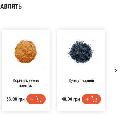
КАВЛЯТЬ
Кориця мелена
Кунжут чорний
Ку
преміум
33.00 грн
40.00 грн
33.00 