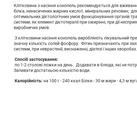
Клітковина з насіння конопель рекомендується для вживанн
білка, ненасичених жирних кислот, мінеральних речовин; дл
оптимальних дієтологічних умов функціонування органів тра
системи, як елемент дієтотерапії при ожирінні, при дії неспри
виробничих умов.
З клітковини насіння конопель виробляють лікувальний пре
значну кількість солей фосфору. Фітин призначають при за
системи, при неврастенії, виснаженні, діатезі і інших хворобах
Спосіб застосування:
по 1-2 столові ложки на день. Додавати в блюда, які не пот
Запивати достатньою кількістю води.
Калорійність:
на 100 г - 240 ккал Білки - 30 м жири - 4,3 м вуг