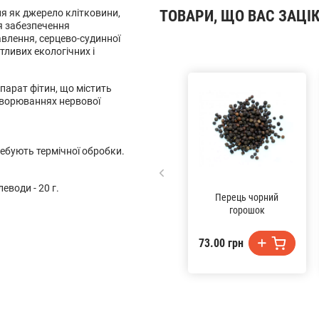
я як джерело клітковини,
ТОВАРИ, ЩО ВАС ЗАЦІ
я забезпечення
влення, серцево-судинної
ятливих екологічних і
парат фітин, що містить
хворюваннях нервової
.
ребують термічної обробки.
леводи - 20 г.
Перець чорний
горошок
73.00 грн