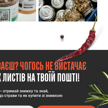
ВАЄШ? ЧОГОСЬ НЕ ВИСТАЧАЄ
 ЛИСТІВ НА ТВОЇЙ ПОШТІ!
— отримай знижку та знай,
о страви та як купити зі знижкою