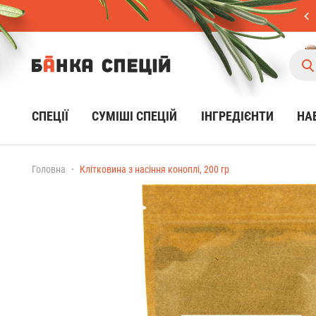
СПЕЦІЇ
CУМІШІ СПЕЦІЙ
ІНГРЕДІЄНТИ
НА
Головна
Клітковина з насіння коноплі, 200 гр