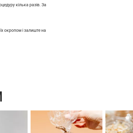
цедуру кілька разів. За
їх окропом і залиште на
M