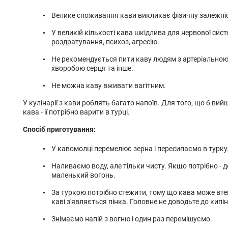
Велике споживання кави викликає фізичну залежні
У великій кількості кава шкідлива для нервової сис
роздратування, психоз, агресію.
Не рекомендується пити каву людям з артеріальною 
хворобою серця та інше.
Не можна каву вживати вагітним.
У кулінарії з кави роблять багато напоїв. Для того, що б в
кава - ії потрібно варити в турці.
Спосіб приготування:
У кавомолці перемелює зерна і пересипаємо в турку
Наливаємо воду, але тільки чисту. Якщо потрібно - 
маленький вогонь.
За туркою потрібно стежити, тому що кава може вте
каві з'являється пінка. Головне не доводьте до кипінн
Знімаємо напій з вогню і один раз перемішуємо.