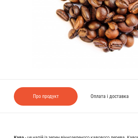
Про продукт
Оплата і доставка
Кава
- це напій із зерен вічнозеленого кавового дерева. Каво