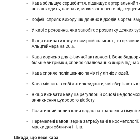
Кава збільшує серцебиття, підвищує артеріальний ти
не зашкодить, навпаки, може застерегти від серцеви
Кофеїн сприяє виходу шкідливих відходів з організму
У каві є речовина, яка запобігає розвитку деяких зу
Якщо вживати каву в помірній кількості, то це зниз
Альцгеймера на 20%.
Кава корисно для фізичної активності. Вона бадьорит
більше витримки, сприяє спалюванню жирів під час
Кава сприяє поліпшенню пам'яті у літніх людей.
Кава містить в собі антиоксиданти, які зберігають кр
Якщо вживати каву на регулярній основі це допомо
виникнення цукрового діабету.
Позитивний вплив кави надає на травлення і імуніте
Перемелені кавові зерна затребувані в косметології. 
маски для обличчя і тіла.
Шкода, що несе кава