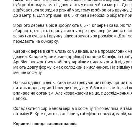
субтропічному кліматі і досягають у висоту 6-ти метрів. Доз
відбувається завжди в різний час, тому їх збирають вручну.
до 3 метрів. Для отримання 0,5 кг кави необхідно зібрати пр
З одного дерева в рік виробляють 0,5 - 1 кг зерен кави. Як ті
збирають, сушать і пропускають через пульпер (очищає насінн
зернятка сушать і вручну відсортовують за розміром. Далі з
передають на обжарку.
Кавових дерев в світі близько 90 видів, але в промислових
дерева: Кавове Аравійське (арабіка) і кавове Канефора (рабу
Арабіка вважається найпопулярнішим видом кави. Її відкрили 
мають довгу форму; смак солодкий з кислинкою. На відміну в
менше кофеїну.
На сьогоднішній день, кава це затребуваний і популярний пр
питань щодо користі і шкоди продукту. Є багато фактів, які 
впливає на організм. Але незважаючи на це, є дослідження, 
напою.
Складаються сирі кавові зерна з кофеїну, трігонелліна, вітамін
вітаміну Е. Крім цього в каві присутні ефірні сполуки, калій, ма
Користь і шкода кавових напоїв