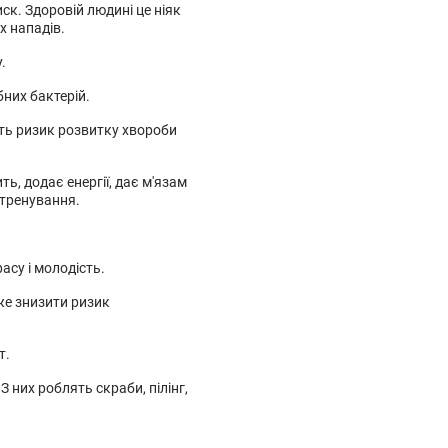
ск. Здоровій людині це ніяк
х нападів.
.
бних бактерій.
ить ризик розвитку хвороби
ь, додає енергії, дає м'язам
 тренування.
асу і молодість.
же знизити ризик
т.
З них роблять скраби, пілінг,