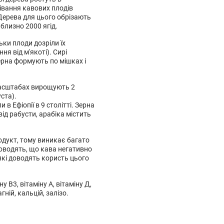
рівання кавових плодів
 Дерева для цього обрізають
иблизно 2000 ягід.
льки плоди дозріли їх
я від м'якоті). Сирі
ерна формують по мішках і
 масштабах вирощують 2
ста).
в Ефіопії в 9 столітті. Зерна
ід рабусти, арабіка містить
одукт, тому виникає багато
доводять, що кава негативно
які доводять користь цього
у В3, вітаміну А, вітаміну Д,
гній, кальцій, залізо.