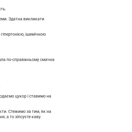
сть.
теми. Здатна викликати
гіпертонією, ішемічною
ийшла по-справжньому смачна
.
додаємо цукор і ставимо на
кти. Стежимо за тим, як на
я, а то зіпсуєте каву.