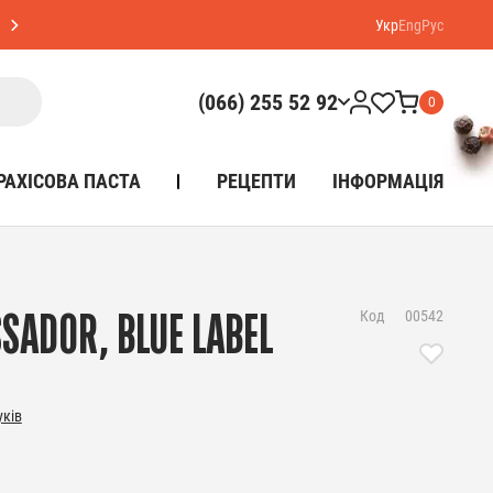
Укр
Eng
Рус
(066) 255 52 92
0
РАХІСОВА ПАСТА
РЕЦЕПТИ
ІНФОРМАЦІЯ
Код
00542
SADOR, BLUE LABEL
уків