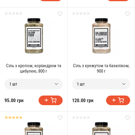
Сіль з кропом, коріандром та
Сіль з кунжутом та базиліком,
цибулею, 800 г
900 г
1 шт
1 шт
95.00 грн
120.00 грн