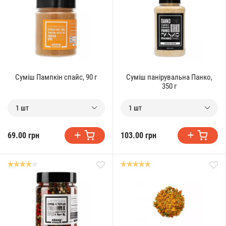
Суміш Пампкін спайс, 90 г
Суміш панірувальна Панко,
350 г
1 шт
1 шт
69.00 грн
103.00 грн