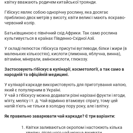
квітку вважають родичем китайської троянди.
Гібіскус являє собою однорічну рослину, яка досягає
приблизно двох метрів у висоту, квіти великі і мають яскраво-
червоний колір.
Батьківщиною є північний схід Африки. Так само рослина
культивується в країнах Південно-Східної Азії.
У складі пелюсток гібіскуса присутні вуглеводи, білки і жири (в
маленьких кількостях), кислоти (лимонна, яблучна, винна),
вітаміни, мінерали, амінокислоти, глюкозу.
Застосовують гібіскус в кулінарії, косметології, а так само в
народній та офіційній медицині.
У кулінарії каркаде використовують для приготування напою,
який є популярним в Україні.
У чай з гібіскусу можна додавати різні нарізані фрукти і ягоди,
м'яту, мелісу і т. д. Чай відмінно втамовує спрагу, тому цей
напій п'ють не тільки в холодну пору року, але і влітку.
Як правильно заварювати чай каркаде? Є три варіанти:
Квітки заливаються окропом і настоюють кілька
хвилин, після чого чай можна вживати.