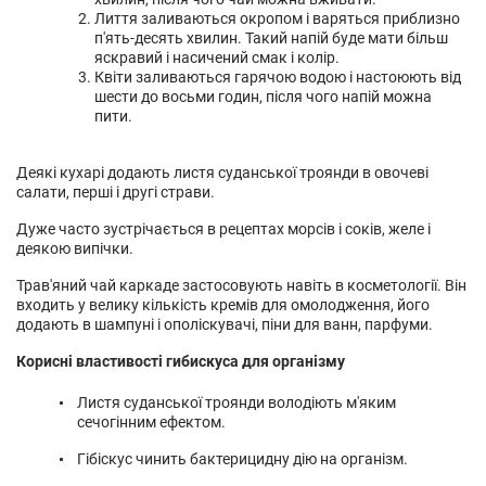
Лиття заливаються окропом і варяться приблизно
п'ять-десять хвилин. Такий напій буде мати більш
яскравий і насичений смак і колір.
Квіти заливаються гарячою водою і настоюють від
шести до восьми годин, після чого напій можна
пити.
Деякі кухарі додають листя суданської троянди в овочеві
салати, перші і другі страви.
Дуже часто зустрічається в рецептах морсів і соків, желе і
деякою випічки.
Трав'яний чай каркаде застосовують навіть в косметології. Він
входить у велику кількість кремів для омолодження, його
додають в шампуні і ополіскувачі, піни для ванн, парфуми.
Корисні властивості гибискуса для організму
Листя суданської троянди володіють м'яким
сечогінним ефектом.
Гібіскус чинить бактерицидну дію на організм.