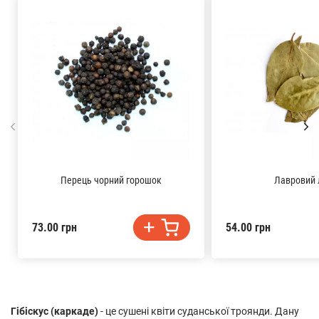
Перець чорний горошок
Лавровий 
73.00 грн
54.00 грн
Гібіскус (каркаде)
- це сушені квіти суданської троянди. Дану