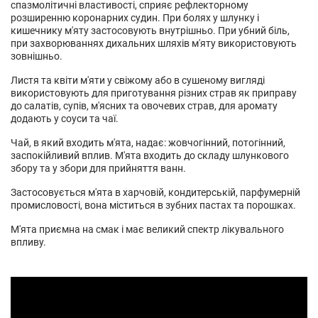
спазмолітичні властивості, сприяє рефлекторному
розширенню коронарних судин. При болях у шлунку і
кишечнику м'яту застосовують внутрішньо. При убний біль,
при захворюваннях дихальних шляхів м'яту використовують
зовнішньо.
Листя та квіти м'яти у свіжому або в сушеному вигляді
використовують для приготування різних страв як приправу
до салатів, супів, м'ясних та овочевих страв, для аромату
додають у соуси та чаї.
Чай, в який входить м'ята, надає: жовчогінний, потогінний,
заспокійливий вплив. М'ята входить до складу шлункового
збору та у збори для прийняття ванн.
Застосовується м'ята в харчовій, кондитерській, парфумерній
промисловості, вона міститься в зубних пастах та порошках.
М'ята приємна на смак і має великий спектр лікувального
впливу.