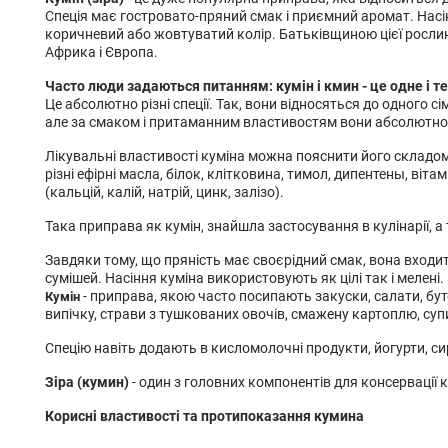
Спеція має гостровато-пряний смак і приємний аромат. Насі
коричневий або жовтуватий колір. Батьківщиною цієї рослини
Африка і Європа.
Часто люди задаються питанням: кумін і кмин - це одне і т
Це абсолютно різні спеції. Так, вони відносяться до одного сім
але за смаком і притаманним властивостям вони абсолютно 
Лікувальні властивості куміна можна пояснити його складом
різні ефірні масла, білок, клітковина, тимол, дипентены, вітам
(кальцій, калій, натрій, цинк, залізо).
Така приправа як кумін, знайшла застосування в кулінарії, а
Завдяки тому, що пряність має своєрідний смак, вона входи
сумішей. Насіння куміна використовують як цілі так і мелені.
- приправа, якою часто посипають закуски, салати, бу
Кумін
випічку, страви з тушкованих овочів, смажену картоплю, суп
Спецію навіть додають в кисломолочні продукти, йогурти, си
Зіра (кумин)
- один з головних компонентів для консервації ка
Корисні властивості та протипоказання кумина