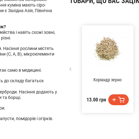
ТОВАРИ, ЩО ВАС ЗАЦІ
ння куміна мають сіро-
 є Західна Азія, Північна
еж?
ейства і навіть схожі зовні,
різні.
. Насіння рослини містять
іни (С, А, В), мікроелементи
 так само в медицині.
Коріандр зерно
ть до складу багатьох
терброди. Насіння додають у
и та борщі.
13.00 грн
ри.
пусти, помідорів і огірків.