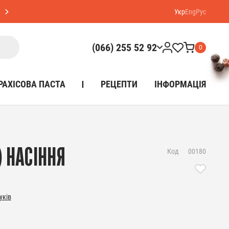
Укр
Eng
Рус
(066) 255 52 92
0
РАХІСОВА ПАСТА
РЕЦЕПТИ
ІНФОРМАЦІЯ
) НАСІННЯ
Код
00180
уків