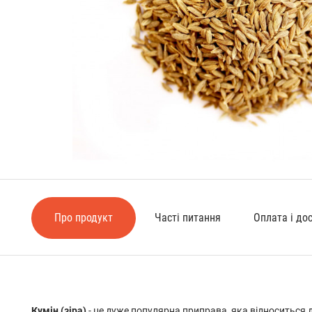
Про продукт
Часті питання
Оплата і до
Кумін (зіра)
- це дуже популярна приправа, яка відноситься 