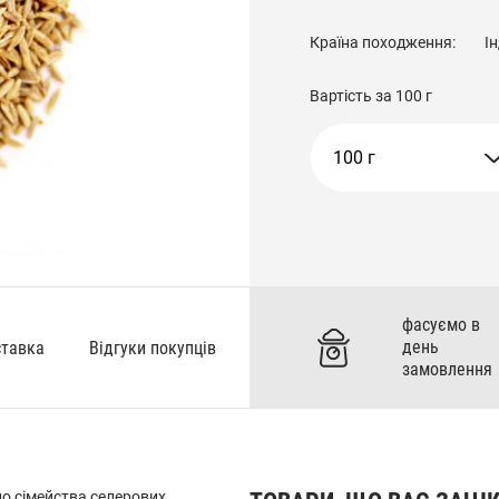
Країна походження:
Ін
Вартість за
100 г
100 г
фасуємо в
день
ставка
Відгуки покупців
замовлення
до сімейства селерових.