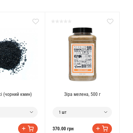
і (чорний кмин)
Зіра мелена, 500 г
1 шт
370.00 грн
36