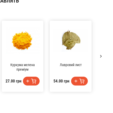
КАВЛЯТЬ
Куркума мелена
Лавровий лист
Ку
преміум
27.00 грн
54.00 грн
33.00 