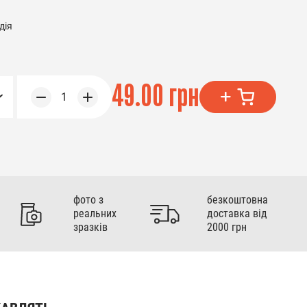
дія
49.00 грн
1
фото з
безкоштовна
реальних
доставка від
зразків
2000 грн