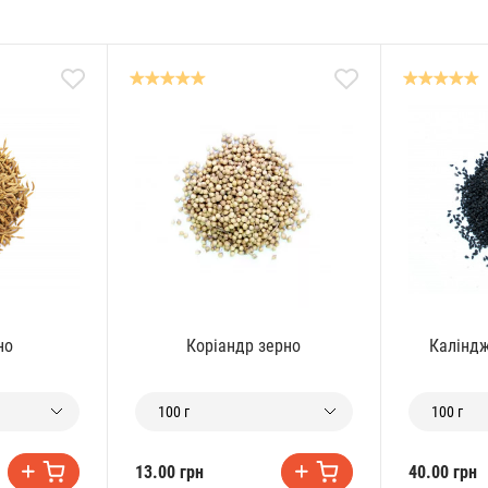
но
Коріандр зерно
Каліндж
100 г
100 г
13.00 грн
40.00 грн