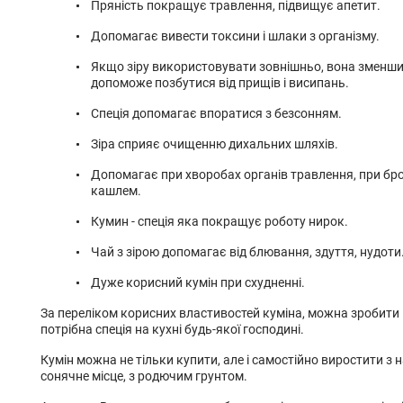
Пряність покращує травлення, підвищує апетит.
Допомагає вивести токсини і шлаки з організму.
Якщо зіру використовувати зовнішньо, вона зменшит
допоможе позбутися від прищів і висипань.
Спеція допомагає впоратися з безсонням.
Зіра сприяє очищенню дихальних шляхів.
Допомагає при хворобах органів травлення, при брон
кашлем.
Кумин - спеція яка покращує роботу нирок.
Чай з зірою допомагає від блювання, здуття, нудоти
Дуже корисний кумін при схудненні.
За переліком корисних властивостей куміна, можна зробити
потрібна спеція на кухні будь-якої господині.
Кумін можна не тільки купити, але і самостійно виростити з 
сонячне місце, з родючим грунтом.