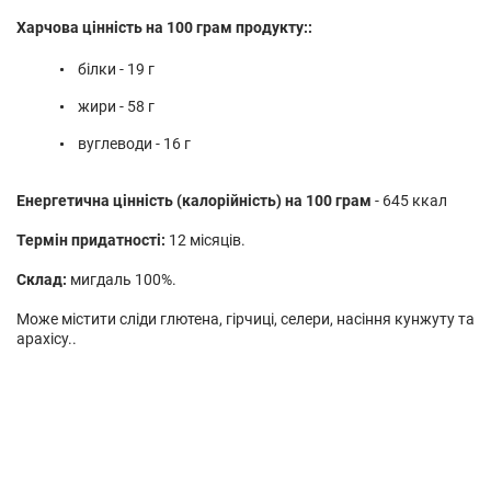
Харчова цінність на 100 грам продукту::
білки - 19 г
жири - 58 г
вуглеводи - 16 г
Енергетична цінність (калорійність) на 100 грам
- 645 ккал
Термін придатності:
12 місяців.
Склад:
мигдаль 100%.
Може містити сліди глютена, гірчиці, селери, насіння кунжуту та
арахісу..