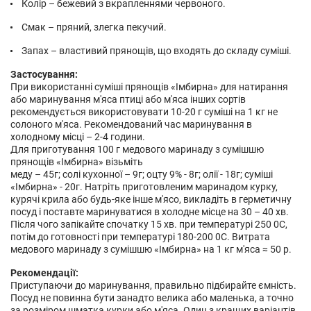
Колір – бежевий з вкрапленнями червоного.
Смак – пряний, злегка пекучий.
Запах – властивий прянощів, що входять до складу суміші.
Застосування:
При використанні суміші прянощів «Імбирна» для натирання
або маринування м'яса птиці або м'яса інших сортів
рекомендується використовувати 10-20 г суміші на 1 кг не
солоного м'яса. Рекомендований час маринування в
холодному місці – 2-4 години.
Для приготування 100 г медового маринаду з сумішшю
прянощів «Імбирна» візьміть
меду – 45г; солі кухонної – 9г; оцту 9% - 8г; олії - 18г; суміші
«Імбирна» - 20г. Натріть приготовленим маринадом курку,
курячі крила або будь-яке інше м'ясо, викладіть в герметичну
посуд і поставте маринуватися в холодне місце на 30 – 40 хв.
Після чого запікайте спочатку 15 хв. при температурі 250 0С,
потім до готовності при температурі 180-200 0С. Витрата
медового маринаду з сумішшю «Імбирна» на 1 кг м'яса ≈ 50 р.
Рекомендації:
Приступаючи до маринування, правильно підбирайте ємність.
Посуд не повинна бути занадто велика або маленька, а точно
за розміром шматка курки або м'яса. Один з кращих варіантів