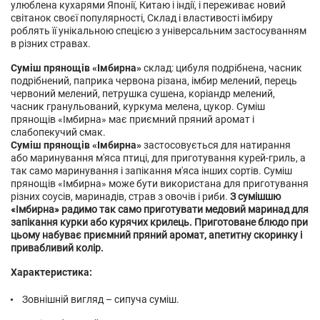
улюблена кухарями Японії, Китаю і індії, і переживає новий
світанок своєї популярності, Склад і властивості імбиру
роблять її унікальною спецією з універсальним застосуванням
в різних стравах.
Суміш прянощів «Імбирна»
склад: цибуля подрібнена, часник
подрібнений, паприка червона різана, імбир мелений, перець
червоний мелений, петрушка сушена, коріандр мелений,
часник гранульований, куркума мелена, цукор. Суміш
прянощів «Імбирна» має приємний пряний аромат і
слабопекучий смак.
Суміш прянощів «Імбирна»
застосовується для натирання
або маринування м'яса птиці, для приготування курей-гриль, а
так само маринування і запікання м'яса інших сортів. Суміш
прянощів «Імбирна» може бути використана для приготування
різних соусів, маринадів, страв з овочів і риби.
З сумішшю
«Імбирна» радимо так само приготувати медовий маринад для
запікання курки або курячих крилець. Приготоване блюдо при
цьому набуває приємний пряний аромат, апетитну скоринку і
привабливий колір.
Характеристика:
Зовнішній вигляд – сипуча суміш.