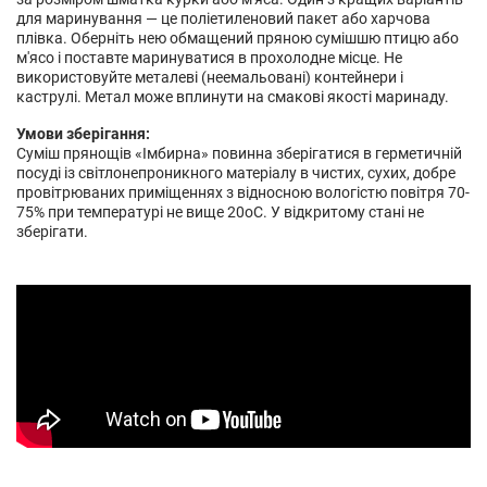
для маринування — це поліетиленовий пакет або харчова
плівка. Оберніть нею обмащений пряною сумішшю птицю або
м'ясо і поставте маринуватися в прохолодне місце. Не
використовуйте металеві (неемальовані) контейнери і
каструлі. Метал може вплинути на смакові якості маринаду.
Умови зберігання:
Суміш прянощів «Імбирна» повинна зберігатися в герметичній
посуді із світлонепроникного матеріалу в чистих, сухих, добре
провітрюваних приміщеннях з відносною вологістю повітря 70-
75% при температурі не вище 20оС. У відкритому стані не
зберігати.