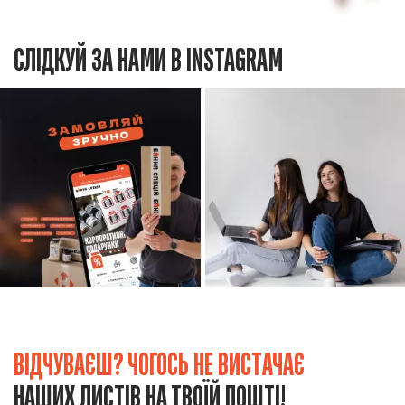
СЛІДКУЙ ЗА НАМИ В INSTAGRAM
ВІДЧУВАЄШ? ЧОГОСЬ НЕ ВИСТАЧАЄ
НАШИХ ЛИСТІВ НА ТВОЇЙ ПОШТІ!