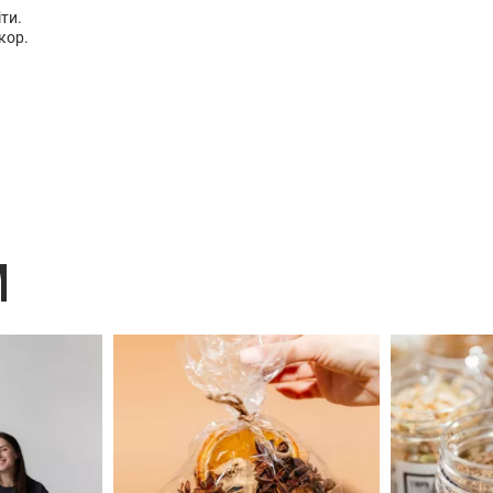
ти.
кор.
M