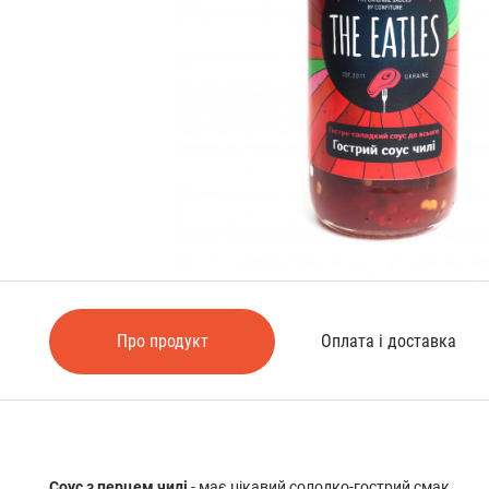
Про продукт
Оплата і доставка
Соус з перцем чилі
- має цікавий солодко-гострий смак.