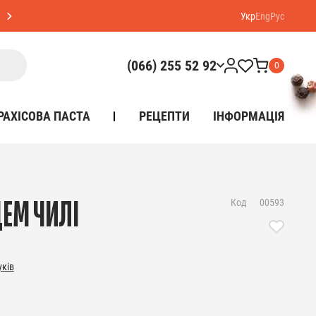
Укр
Eng
Рус
(066) 255 52 92
0
РАХІСОВА ПАСТА
РЕЦЕПТИ
ІНФОРМАЦІЯ
Код
00593
ЦЕМ ЧИЛІ
уків