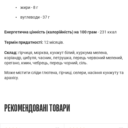
жири - 8 г
вуглеводи - 37 г
Енергетична цінність (калорійність) на 100 грам
- 231 ккал
Термін придатності:
12 місяців.
Склад:
гірчиця, морква, кунжут білий, куркума мелена,
коріандр, цибуля, часник, петрушка, перець червоний мелений,
орегано, кмин, чебрець, перець чорний, сіль.
Може містити сліди глютена, гірчиці, селери, насіння кунжуту та
арахісу.
РЕКОМЕНДОВАНІ ТОВАРИ