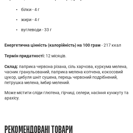
білки - 4 г
жири - 4 г
вуглеводи - 33 г
Енергетична цінність (калорійність) на 100 грам
- 217 ккал
Термін придатності:
12 місяців.
Склад:
п
априка червона різана, сіль харчова, куркума мелена,
часник гранульований, паприка мелена копчена, кокосовий
цукор, цибуля шніт сушена, перець червоний подрібнений,
петрушка мелена, імбир мелений
.
Може містити сліди глютена, гірчиці, селери, насіння кунжуту та
арахісу.
РЕКОМЕНДОВАНІ ТОВАРИ