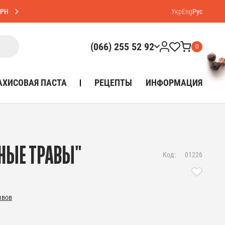
ГРН
Укр
Eng
Рус
(066) 255 52 92
0
АХИСОВАЯ ПАСТА
РЕЦЕПТЫ
ИНФОРМАЦИЯ
НЫЕ ТРАВЫ"
Код:
01226
ывов