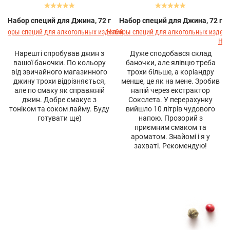
Набор специй для Джина, 72 г
Набор специй для Джина, 72 г
аборы специй для алкогольных изделий
Наборы специй для алкогольных издел
Наб
Нарешті спробував джин з
Дуже сподобався склад
вашої баночки. По кольору
баночки, але ялівцю треба
від звичайного магазинного
трохи більше, а коріандру
джину трохи відрізняється,
менше, це як на мене. Зробив
але по смаку як справжній
напій через екстрактор
джин. Добре смакує з
Сокслета. У перерахунку
тоніком та соком лайму. Буду
вийшло 10 літрів чудового
готувати ще)
напою. Прозорий з
приємним смаком та
ароматом. Знайомі і я у
захваті. Рекомендую!