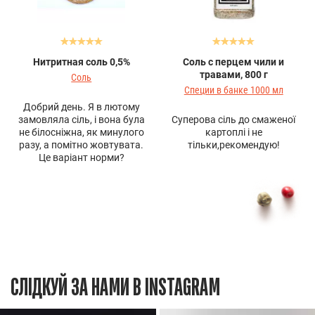
Нитритная соль 0,5%
Соль с перцем чили и
травами, 800 г
Соль
Специи в банке 1000 мл
Добрий день. Я в лютому
замовляла сіль, і вона була
Суперова сіль до смаженої
не білосніжна, як минулого
картоплі і не
разу, а помітно жовтувата.
тільки,рекомендую!
Це варіант норми?
СЛІДКУЙ ЗА НАМИ В INSTAGRAM