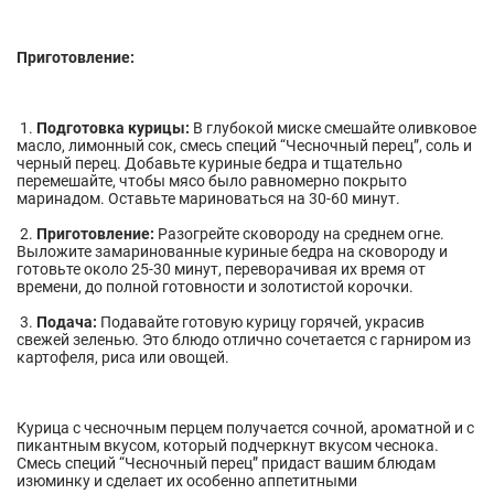
Приготовление:
1.
Подготовка курицы:
В глубокой миске смешайте оливковое
масло, лимонный сок, смесь специй “Чесночный перец”, соль и
черный перец. Добавьте куриные бедра и тщательно
перемешайте, чтобы мясо было равномерно покрыто
маринадом. Оставьте мариноваться на 30-60 минут.
2.
Приготовление:
Разогрейте сковороду на среднем огне.
Выложите замаринованные куриные бедра на сковороду и
готовьте около 25-30 минут, переворачивая их время от
времени, до полной готовности и золотистой корочки.
3.
Подача:
Подавайте готовую курицу горячей, украсив
свежей зеленью. Это блюдо отлично сочетается с гарниром из
картофеля, риса или овощей.
Курица с чесночным перцем получается сочной, ароматной и с
пикантным вкусом, который подчеркнут вкусом чеснока.
Смесь специй “Чесночный перец” придаст вашим блюдам
изюминку и сделает их особенно аппетитными