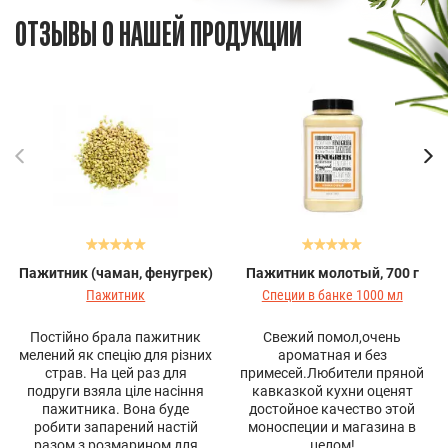
ОТЗЫВЫ О НАШЕЙ ПРОДУКЦИИ
Пажитник (чаман, фенугрек)
Пажитник молотый, 700 г
Пажитник
Специи в банке 1000 мл
Постійно брала пажитник
Свежий помол,очень
мелений як спецію для різних
ароматная и без
страв. На цей раз для
примесей.Любители пряной
подруги взяла ціле насіння
кавказкой кухни оценят
пажитника. Вона буде
достойное качество этой
робити запарений настій
моноспеции и магазина в
разом з розмарином для
целом!