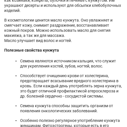
как козинаки, конфеты, булочки и печенье с кунжутом. Им
украшают десерты и используют для обсыпки хлебобулочных
изделий.
В косметологии ценится масло кунжута. Оно увлажняет и
смягчает кожу, снимает раздражение, восстанавливает
кожный покров. Можно использовать масло для снятия
макияжа, а так же для массажа.
Масло улучшает вид волос и ногтей.
Полезные свойства кунжута
Семена являются источником кальция, что служит
для укрепления костей, зубов, ногтей, волос.
Способствует очищению крови от холестерина,
предотвращает всасывание вредного холестерина в
кровь. Если каждый день употреблять зерна кунжута,
это будет отличной профилактикой атеросклероза и
др. болезней сердечно - сосудистой системы.
Семена кунжута способны защитить организм от
появления онкологических заболеваний.
Особенно полезно регулярное употребление кунжута
женщинам. Фитоэстрогены, которые есть в его