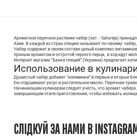
Ароматное перечное растение чабер (лат. - Satureja) прин
Азии. В каждой из стран специю называют по-своему: чабёр
Чабер содержит в своем составе целый комплекс витаминов 
пряным ароматом и остротой черного перца, в ход идут мол
Интернет магазин “Банка специй” (Украина) предлагает куп
Использование в кулинар
Душистый чабер добавит “изюминки” в первые и вторые блюд
Ею отдушивают уксус и растительное масло. Перечная травк
Начинающим кулинарам следует учесть, что аромат чабера 
завершающем этапе приготовления, чтобы избежать излишн
СЛІДКУЙ ЗА НАМИ В INSTAGRA