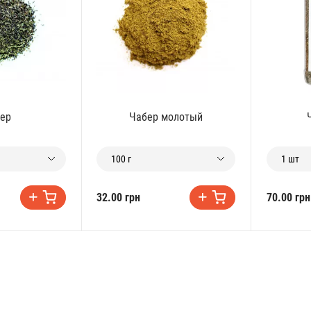
ер
Чабер молотый
100 г
1 шт
32.00 грн
70.00 грн