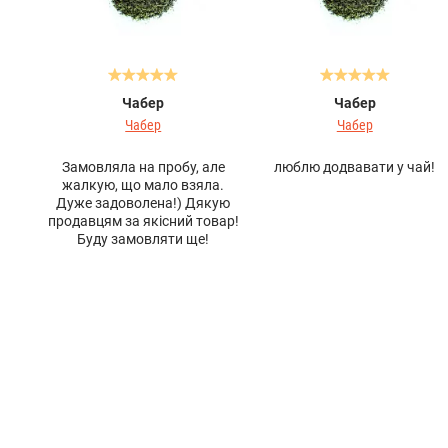
Чабер
Чабер
Чабер
Чабер
Замовляла на пробу, але
люблю додвавати у чай!
жалкую, що мало взяла.
Дуже задоволена!) Дякую
продавцям за якісний товар!
Буду замовляти ще!