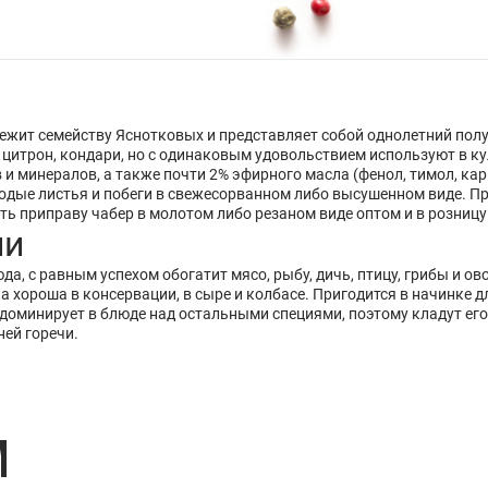
адлежит семейству Яснотковых и представляет собой однолетний п
, цитрон, кондари, но с одинаковым удовольствием используют в к
и минералов, а также почти 2% эфирного масла (фенол, тимол, ка
одые листья и побеги в свежесорванном либо высушенном виде. Пр
ить приправу чабер в молотом либо резаном виде оптом и в розницу
ии
а, с равным успехом обогатит мясо, рыбу, дичь, птицу, грибы и ов
а хороша в консервации, в сыре и колбасе. Пригодится в начинке 
доминирует в блюде над остальными специями, поэтому кладут ег
ей горечи.
M