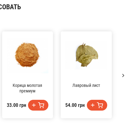
СОВАТЬ
Корица молотая
Лавровый лист
Пе
премиум
33.00 грн
54.00 грн
73.00 