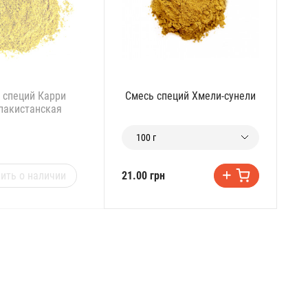
 специй Карри
Смесь специй Хмели-сунели
пакистанская
100 г
ить о наличии
21.00 грн
24