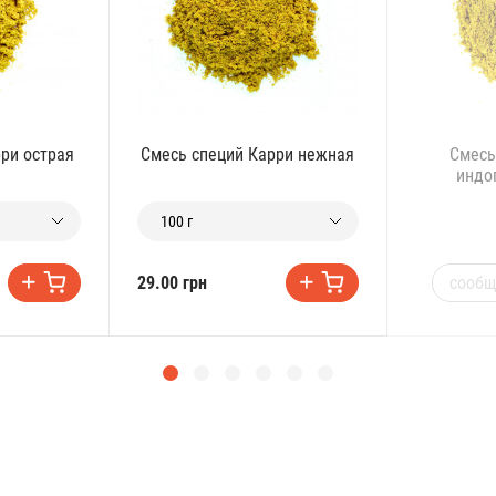
ри острая
Смесь специй Карри нежная
Смесь
индо
100 г
сообщ
29.00 грн