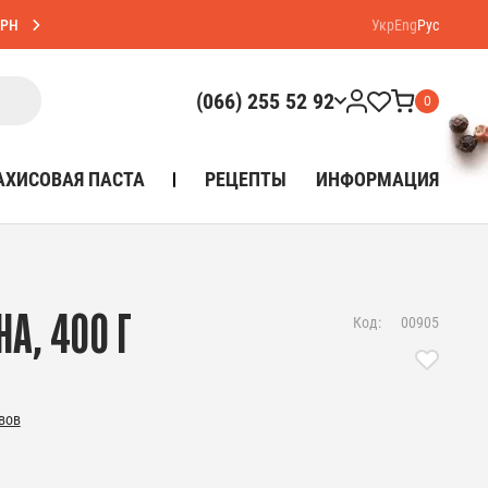
ГРН
Укр
Eng
Рус
(066) 255 52 92
0
АХИСОВАЯ ПАСТА
РЕЦЕПТЫ
ИНФОРМАЦИЯ
А, 400 Г
Код:
00905
вов