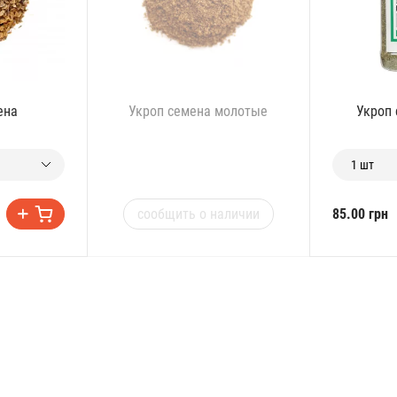
ена
Укроп семена молотые
Укроп 
1 шт
сообщить о наличии
85.00 грн