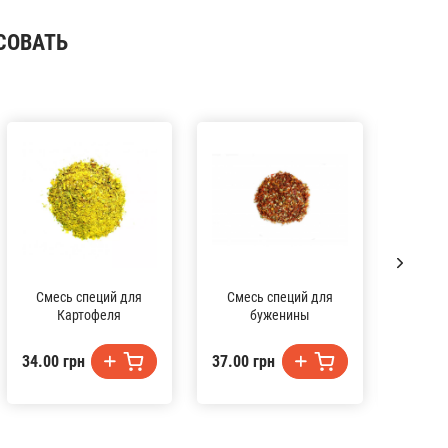
СОВАТЬ
Смесь специй для
Смесь специй для
Кор
Картофеля
буженины
34.00 грн
37.00 грн
33.00 