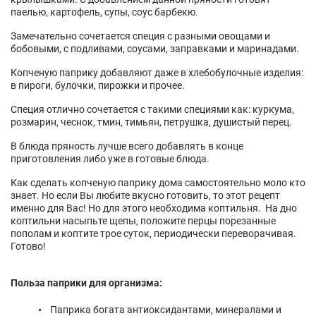
паелью, картофель, супы, соус барбекю.
Замечательно сочетается специя с разными овощами и
бобовыми, с подливами, соусами, заправками и маринадами.
Копченую паприку добавляют даже в хлебобулочные изделия:
в пироги, булочки, пирожки и прочее.
Специя отлично сочетается с такими специями как:
куркума
,
розмарин
,
чеснок
,
тмин
,
тимьян
,
петрушка
,
душистый перец
.
В блюда пряность лучше всего добавлять в конце
приготовления либо уже в готовые блюда.
Как сделать копченую паприку дома самостоятельно моло кто
знает. Но если Вы любите вкусно готовить, то этот рецепт
именно для Вас! Но для этого необходима коптильня. На дно
коптильни насыпьте щепы, положите перцы порезанные
пополам и коптите трое суток, периодически переворачивая.
Готово!
Польза паприки для организма:
Паприка богата антиоксидантами, минералами и