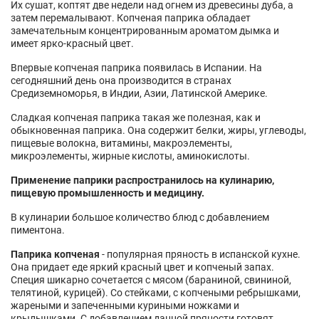
Их сушат, коптят две недели над огнем из древесины дуба, а
затем перемалывают. Копченая паприка обладает
замечательным концентрированным ароматом дымка и
имеет ярко-красный цвет.
Впервые копченая паприка появилась в Испании. На
сегодняшний день она производится в странах
Средиземноморья, в Индии, Азии, Латинской Америке.
Сладкая копченая паприка такая же полезная, как и
обыкновенная паприка. Она содержит белки, жиры, углеводы,
пищевые волокна, витамины, макроэлементы,
микроэлементы, жирные кислоты, аминокислоты.
Применение паприки распространилось на кулинарию,
пищевую промышленность и медицину.
В кулинарии большое количество блюд с добавлением
пиментона.
Паприка копченая
- популярная пряность в испанской кухне.
Она придает еде яркий красный цвет и копченый запах.
Специя шикарно сочетается с мясом (бараниной, свининой,
телятиной, курицей). Со стейками, с копчеными ребрышками,
жареными и запеченными куриными ножками и
крылышками. С добавлением данной пряности готовят