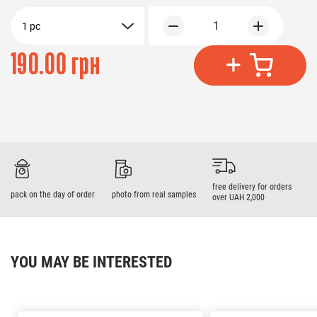
1
1 pc
190.00 грн
free delivery for orders
pack on the day of order
photo from real samples
over UAH 2,000
YOU MAY BE INTERESTED