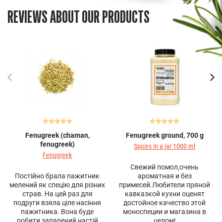
REVIEWS ABOUT OUR PRODUCTS
Fenugreek (chaman,
Fenugreek ground, 700 g
fenugreek)
Spices in a jar 1000 ml
Fenugreek
Свежий помол,очень
Постійно брала пажитник
ароматная и без
мелений як спецію для різних
примесей.Любители пряной
страв. На цей раз для
кавказкой кухни оценят
подруги взяла ціле насіння
достойное качество этой
пажитника. Вона буде
моноспеции и магазина в
робити запарений настій
целом!