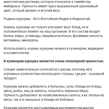
многолетнее растение, которое относится к семейству
имбирных. Пряность имеет ярко выраженный оранжевый
цвет, острый аромат и жгучий вкус.
Родина куркумы - Юго-Востойная Индия и Индокитай.
Корень куркумы не только улучшает вкус блюд, но и
положительно влияет на наш организм. В его состав входят
белки, жиры, углеводы, пищевые волокна, фолиевая кислота,
витамины, минералы.
Использовать корень куркумы можно в кулинарии, медицине
и косметологии.
В кулинарии куркума является очень популярной пряностью.
Специя замечательно сочетается с рисом, поэтому её в
огромных количествах используют страны, где рис - основной
продукт.
Куркуму можно добавлять в бульоны, супы, блюда из птицы,
мяса, рыбы, яиц (в омлеты, посыпать вареные яйца).
Пряность добавляют во всевозможные салаты, как теплые из
мяса, так и в овощные, в блюда из бобовых.
Куркума является неотъемлемым ингредиентом многих