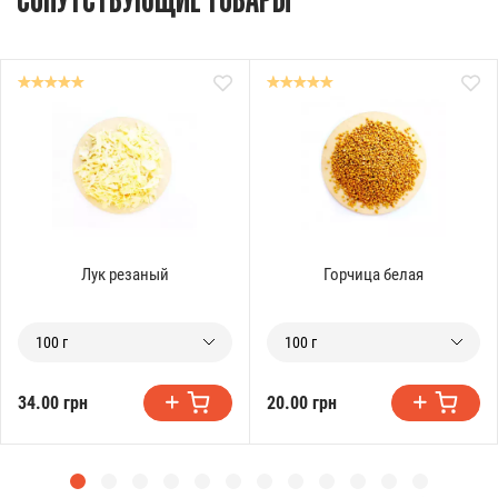
СОПУТСТВУЮЩИЕ ТОВАРЫ
Лук резаный
Горчица белая
100 г
100 г
34.00 грн
20.00 грн