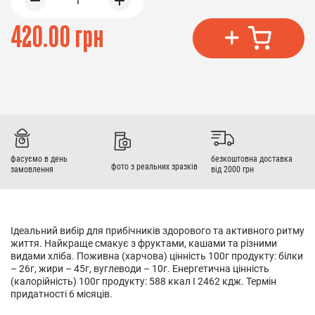
1
420.00 грн
фасуємо в день
безкоштовна доставка
фото з реальних зразків
замовлення
від 2000 грн
Ідеальний вибір для прибічників здорового та активного ритму
життя. Найкраще смакує з фруктами, кашами та різними
видами хліба. Поживна (харчова) цінність 100г продукту: білки
– 26г, жири – 45г, вуглеводи – 10г. Енергетична цінність
(калорійність) 100г продукту: 588 ккал I 2462 кдж. Термін
придатності 6 місяців.