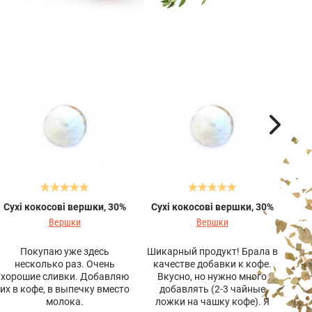
Сухі кокосові вершки, 30%
Сухі кокосові вершки, 30%
Су
Вершки
Вершки
Покупаю уже здесь
Шикарный продукт! Брала в
сли
несколько раз. Очень
качестве добавки к кофе.
лак
хорошие сливки. Добавляю
Вкусно, но нужно много
их в кофе, в выпечку вместо
добавлять (2-3 чайные
сли
молока.
ложки на чашку кофе). Я