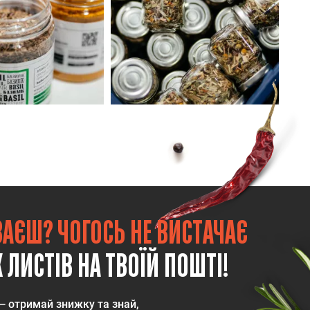
ВАЄШ? ЧОГОСЬ НЕ ВИСТАЧАЄ
 ЛИСТІВ НА ТВОЇЙ ПОШТІ!
— отримай знижку та знай,