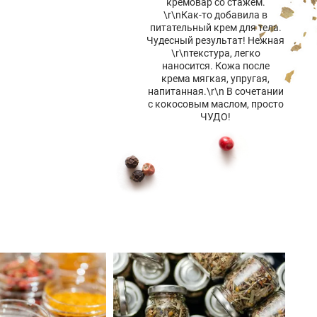
кремовар со стажем.
\r\nКак-то добавила в
питательный крем для тела.
Чудесный результат! Нежная
\r\nтекстура, легко
наносится. Кожа после
крема мягкая, упругая,
напитанная.\r\n В сочетании
с кокосовым маслом, просто
ЧУДО!