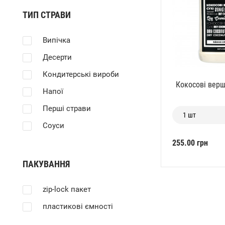
ТИП СТРАВИ
Випічка
Десерти
Кондитерські вироби
Кокосові вершк
Напої
Перші страви
1 шт
Соуси
255.00 грн
ПАКУВАННЯ
zip-lock пакет
пластикові ємності