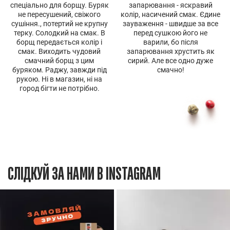
спеціально для борщу. Буряк
запарювання - яскравий
не пересушений, свіжого
колір, насичений смак. Єдине
сушіння., потертий не крупну
зауваження - швидше за все
терку. Солодкий на смак. В
перед сушкою його не
борщ передається колір і
варили, бо після
смак. Виходить чудовий
запарювання хрустить як
смачний борщ з цим
сирий. Але все одно дуже
буряком. Раджу, завжди під
смачно!
рукою. Ні в магазин, ні на
город бігти не потрібно.
СЛІДКУЙ ЗА НАМИ В INSTAGRAM