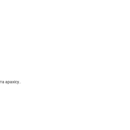
та арахісу..