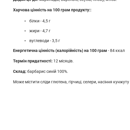
Харчова цінність на 100 грам продукту::
білки - 4,5 г
жири - 4,7 г
вуглеводи - 3,5 г
Енергетична цінність (калорійність) на 100 грам
- 84 ккал
Термін придатності:
12 місяців.
Склад:
барбарис синій 100%.
Може містити сліди глютена, гірчиці, селери, насіння кунжуту 