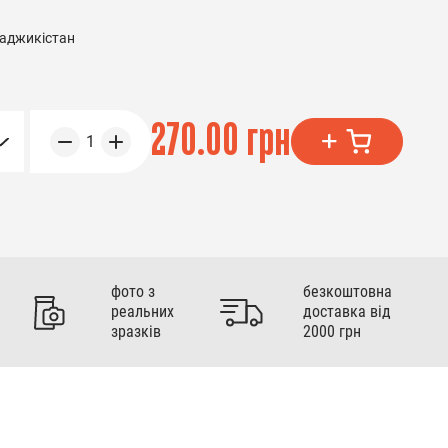
аджикістан
270.00 грн
1
фото з
безкоштовна
реальних
доставка від
зразків
2000 грн