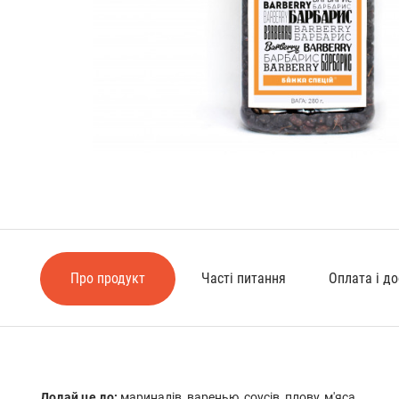
Про продукт
Часті питання
Оплата і д
Додай це до:
маринадів, варенью, соусів, плову, м'яса.