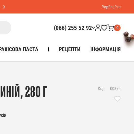
Укр
Eng
Рус
(066) 255 52 92
0
РАХІСОВА ПАСТА
РЕЦЕПТИ
ІНФОРМАЦІЯ
ИНІЙ, 280 Г
Код
00875
уків