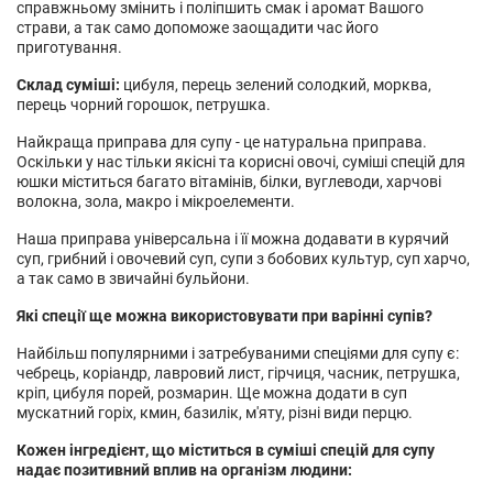
справжньому змінить і поліпшить смак і аромат Вашого
страви, а так само допоможе заощадити час його
приготування.
Склад суміші:
цибуля, перець зелений солодкий, морква,
перець чорний горошок, петрушка.
Найкраща приправа для супу - це натуральна приправа.
Оскільки у нас тільки якісні та корисні овочі, суміші спецій для
юшки міститься багато вітамінів, білки, вуглеводи, харчові
волокна, зола, макро і мікроелементи.
Наша приправа універсальна і її можна додавати в курячий
суп, грибний і овочевий суп, супи з бобових культур, суп харчо,
а так само в звичайні бульйони.
Які спеції ще можна використовувати при варінні супів?
Найбільш популярними і затребуваними спеціями для супу є:
чебрець, коріандр, лавровий лист, гірчиця, часник, петрушка,
кріп, цибуля порей, розмарин. Ще можна додати в суп
мускатний горіх, кмин, базилік, м'яту, різні види перцю.
Кожен інгредієнт, що міститься в суміші спецій для супу
надає позитивний вплив на організм людини: