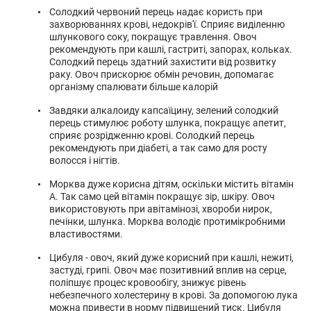
Солодкий червоний перець надає користь при
захворюваннях крові, недокрів'ї. Сприяє виділенню
шлункового соку, покращує травлення. Овоч
рекомендують при кашлі, гастриті, запорах, кольках.
Солодкий перець здатний захистити від розвитку
раку. Овоч прискорює обмін речовин, допомагає
організму спалювати більше калорій
Завдяки алкалоиду капсаїцину, зелений солодкий
перець стимулює роботу шлунка, покращує апетит,
сприяє розрідженню крові. Солодкий перець
рекомендують при діабеті, а так само для росту
волосся і нігтів.
Морква дуже корисна дітям, оскільки містить вітамін
А. Так само цей вітамін покращує зір, шкіру. Овоч
використовують при авітамінозі, хвороби нирок,
печінки, шлунка. Морква володіє протимікробними
властивостями.
Цибуля - овоч, який дуже корисний при кашлі, нежиті,
застуді, грипі. Овоч має позитивний вплив на серце,
поліпшує процес кровообігу, знижує рівень
небезпечного холестерину в крові. За допомогою лука
можна привести в норму підвищений тиск. Цибуля