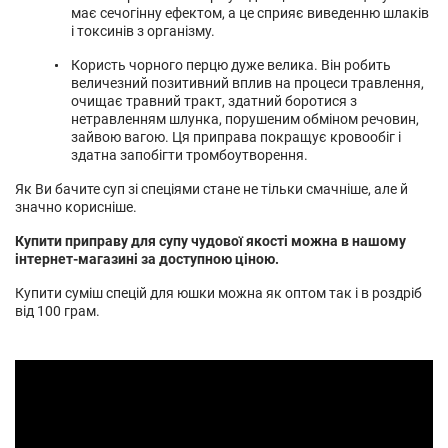
має сечогінну ефектом, а це сприяє виведенню шлаків
і токсинів з організму.
Користь чорного перцю дуже велика. Він робить
величезний позитивний вплив на процеси травлення,
очищає травний тракт, здатний боротися з
нетравленням шлунка, порушеним обміном речовин,
зайвою вагою. Ця приправа покращує кровообіг і
здатна запобігти тромбоутворення.
Як Ви бачите суп зі спеціями стане не тільки смачніше, але й
значно корисніше.
Купити приправу для супу чудової якості можна в нашому
інтернет-магазині за доступною ціною.
Купити суміш спецій для юшки можна як оптом так і в роздріб
від 100 грам.