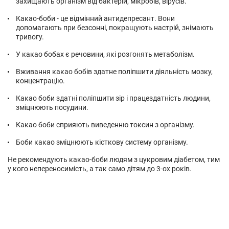
захищають організм від бактерій, мікробів, вірусів.
Какао-боби - це відмінний антидепресант. Вони
допомагають при безсонні, покращують настрій, знімають
тривогу.
У какао бобах є речовини, які розгонять метаболізм.
Вживання какао бобів здатне поліпшити діяльність мозку,
концентрацію.
Какао боби здатні поліпшити зір і працездатність людини,
зміцнюють посудини.
Какао боби сприяють виведенню токсин з організму.
Боби какао зміцнюють кісткову систему організму.
Не рекомендують какао-боби людям з цукровим діабетом, тим
у кого непереносимість, а так само дітям до 3-ох років.