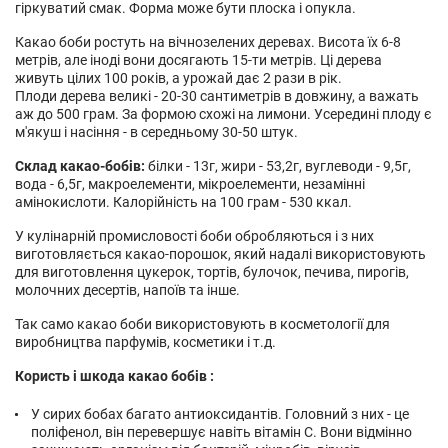
гіркуватий смак. Форма може бути плоска і опукла.
Какао боби ростуть на вічнозелених деревах. Висота їх 6-8
метрів, але іноді вони досягають 15-ти метрів. Ці дерева
живуть цілих 100 років, а урожай дає 2 рази в рік.
Плоди дерева великі - 20-30 сантиметрів в довжину, а важать
аж до 500 грам. За формою схожі на лимони. Усередині плоду є
м'якуш і насіння - в середньому 30-50 штук.
Склад какао-бобів:
білки - 13г, жири - 53,2г, вуглеводи - 9,5г,
вода - 6,5г, макроелементи, мікроелементи, незамінні
амінокислоти. Калорійність на 100 грам - 530 ккал.
У кулінарній промисловості боби обробляються і з них
виготовляється какао-порошок, який надалі використовують
для виготовлення цукерок, тортів, булочок, печива, пирогів,
молочних десертів, напоїв та інше.
Так само какао боби використовують в косметології для
виробництва парфумів, косметики і т.д.
Користь і шкода какао бобів :
У сирих бобах багато антиоксидантів. Головний з них - це
поліфенол, він перевершує навіть вітамін С. Вони відмінно