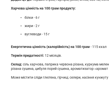
Харчова цінність на 100 грам продукту:
білки - 6 г
жири - 2 г
вуглеводи - 15 г
Енергетична цінність (калорійність) на 100 грам
- 115 ккал
Термін придатності:
12 місяців.
Склад:
сіль харчова, паприка червона різана, куркума мелен
різана сушена, цибуля порей сушена, ароматизатор «аромат
Може містити сліди глютена, гірчиці, селери, насіння кунжуту 