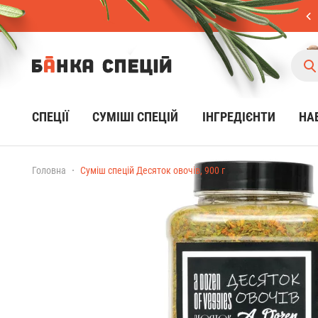
СПЕЦІЇ
CУМІШІ СПЕЦІЙ
ІНГРЕДІЄНТИ
НА
Головна
Суміш спецій Десяток овочів, 900 г