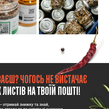
ВАЄШ? ЧОГОСЬ НЕ ВИСТАЧАЄ
 ЛИСТІВ НА ТВОЇЙ ПОШТІ!
— отримай знижку та знай,