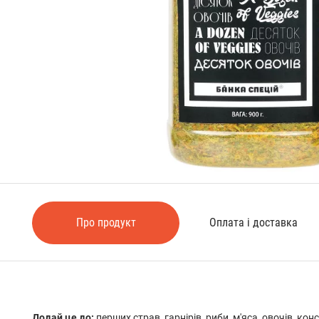
Про продукт
Оплата і доставка
Додай це до:
перших страв, гарнірів, риби, м'яса, овочів, конс