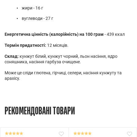
жири - 16 г
вуглеводи - 27 г
Енергетична цінність (калорійність) на 100 грам
- 439 ккал
Термін придатності:
12 місяців.
Склад:
кунжут білий, кунжут чорний, льон насіння, ядро
соняшника, насіння гарбуза очищене.
Може це сліди глютена, гірчиці, селери, насіння кунжуту та
арахісу.
РЕКОМЕНДОВАНІ ТОВАРИ