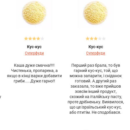
Кус-кус
Кус-кус
Суперфуди
Суперфуди
Каша дуже смачна!!!!
Перший раз брала, то був
Чистенька, пропарена, а
гарний кус-кус, той, що
якщо в кінці варки добавити
можна запарити, і сніданок
гриби.....Дуже гарно!!
готовий. А другий раз
заказала, то вже прийшов
а
зовсім інший продукт,
у
схожий на італійську пасту,
проте дрібненьку. Виявилося,
що це ізраїльський кус-кус,
або птитім. Не сподобався.