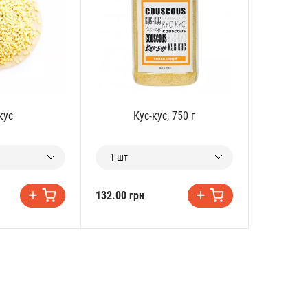
кус
Кус-кус, 750 г
1 шт
132.00 грн