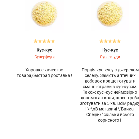
Кус-кус
Кус-кус
Суперфуди
Суперфуди
Хорошее качество
Порція кус-кусу є джерелом
товара,быстрая доставка !
селену. Замість аптечних
добавок краще готувати
смачні страви з кус-кусом.
Також кус -кус неймовірно
допомагає коли, щось треб
зготувати за 5 хв. Всім радж
! \r\nВ магазині \"Банка-
Спецій\" скільки всього
корисного !