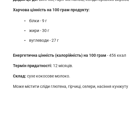
Харчова цінність на 100 грам продукту:
білки - 9 г
жири - 30 г
вуглеводи - 27 г
Енергетична цінність (калорійність) на 100 грам
- 456 ккал
Термін придатності:
12 місяців.
Склад:
сухе кокосове молоко.
Може містити сліди глютена, гірчиці, селери, насіння кунжуту 