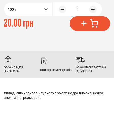
1
100 г
20.00 грн
фасуємо в день
безкоштовна доставка
фото з реальних зразків
замовлення
від 2000 грн
Склад:
с
іль харчова крупного помелу, цедра лимона, цедра
апельсина, розмарин.