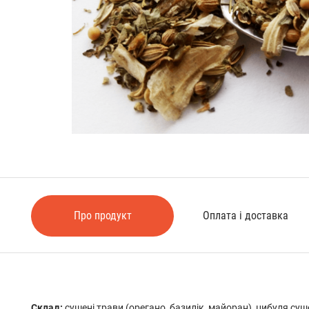
Про продукт
Оплата і доставка
Склад:
сушені трави (орегано, базилік, майоран), цибуля су