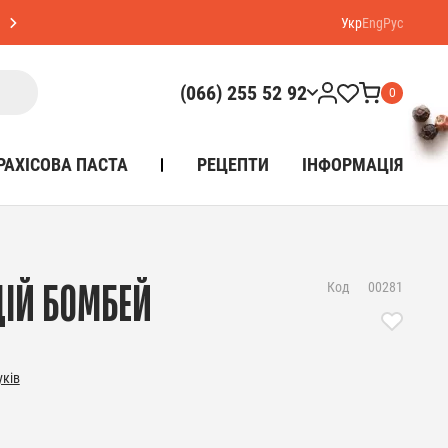
Укр
Eng
Рус
(066) 255 52 92
0
РАХІСОВА ПАСТА
РЕЦЕПТИ
ІНФОРМАЦІЯ
Код
00281
ЦІЙ БОМБЕЙ
уків