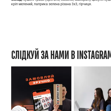
кріп мелений, паприка зелена різана 3х3, гірчиця.
СЛІДКУЙ ЗА НАМИ В INSTAGRA