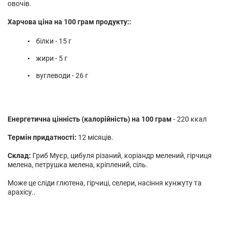
овочів.
Харчова ціна на 100 грам продукту::
білки - 15 г
жири - 5 г
вуглеводи - 26 г
Енергетична цінність (калорійність) на 100 грам
- 220 ккал
Термін придатності:
12 місяців.
Склад:
Гриб Муєр, цибуля різаний, коріандр мелений, гірчиця
мелена, петрушка мелена, кріплений, сіль.
Може це сліди глютена, гірчиці, селери, насіння кунжуту та
арахісу..