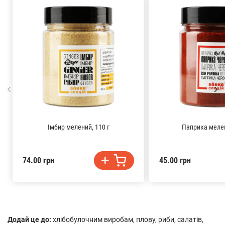
Імбир мелений, 110 г
Паприка мелен
74.00 грн
45.00 грн
Додай це до:
хлібобулочним виробам, плову, риби, салатів,