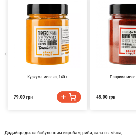
Куркума мелена, 140 г
Паприка мелен
79.00 грн
45.00 грн
Додай це до:
хлібобулочним виробам, риби, салатів, м’яса,