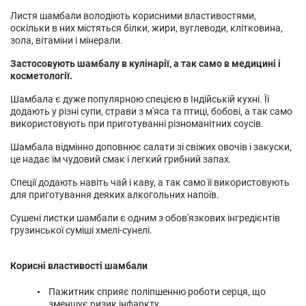
Листя шамбали володіють корисними властивостями,
оскільки в них містяться білки, жири, вуглеводи, клітковина,
зола, вітаміни і мінерали.
Застосовують шамбалу в кулінарії, а так само в медицині і
косметології.
Шамбала є дуже популярною спецією в Індійській кухні. Її
додають у різні супи, страви з м'яса та птиці, бобові, а так само
використовують при приготуванні різноманітних соусів.
Шамбала відмінно доповнює салати зі свіжих овочів і закуски,
це надає їм чудовий смак і легкий грибний запах.
Спеції додають навіть чай і каву, а так само її використовують
для приготування деяких алкогольних напоїв.
Сушені листки шамбали є одним з обов'язкових інгредієнтів
грузинської суміші хмелі-сунелі.
Корисні властивості шамбали
Пажитник сприяє поліпшенню роботи серця, що
зменшує ризик інфаркту.