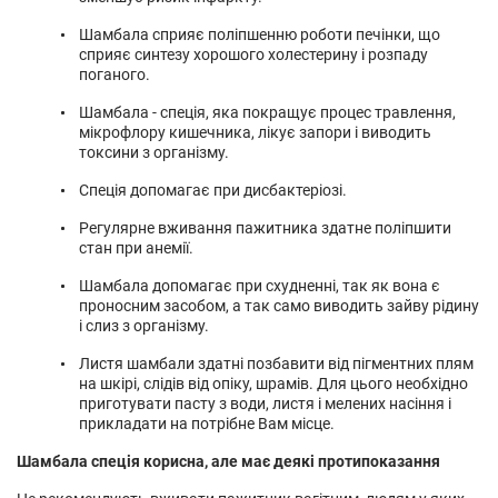
Шамбала сприяє поліпшенню роботи печінки, що
сприяє синтезу хорошого холестерину і розпаду
поганого.
Шамбала - спеція, яка покращує процес травлення,
мікрофлору кишечника, лікує запори і виводить
токсини з організму.
Спеція допомагає при дисбактеріозі.
Регулярне вживання пажитника здатне поліпшити
стан при анемії.
Шамбала допомагає при схудненні, так як вона є
проносним засобом, а так само виводить зайву рідину
і слиз з організму.
Листя шамбали здатні позбавити від пігментних плям
на шкірі, слідів від опіку, шрамів. Для цього необхідно
приготувати пасту з води, листя і мелених насіння і
прикладати на потрібне Вам місце.
Шамбала спеція корисна, але має деякі протипоказання