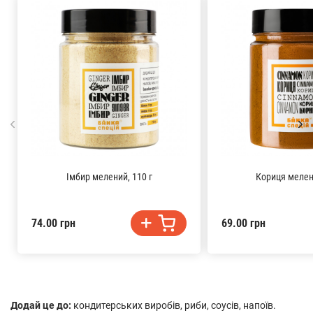
Імбир мелений, 110 г
Кориця мелена
74.00 грн
69.00 грн
Додай це до:
кондитерських виробів, риби, соусів, напоїв.