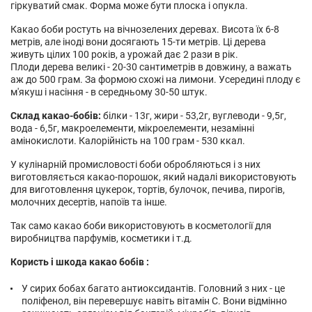
гіркуватий смак. Форма може бути плоска і опукла.
Какао боби ростуть на вічнозелених деревах. Висота їх 6-8
метрів, але іноді вони досягають 15-ти метрів. Ці дерева
живуть цілих 100 років, а урожай дає 2 рази в рік.
Плоди дерева великі - 20-30 сантиметрів в довжину, а важать
аж до 500 грам. За формою схожі на лимони. Усередині плоду є
м'якуш і насіння - в середньому 30-50 штук.
Склад какао-бобів:
білки - 13г, жири - 53,2г, вуглеводи - 9,5г,
вода - 6,5г, макроелементи, мікроелементи, незамінні
амінокислоти. Калорійність на 100 грам - 530 ккал.
У кулінарній промисловості боби обробляються і з них
виготовляється какао-порошок, який надалі використовують
для виготовлення цукерок, тортів, булочок, печива, пирогів,
молочних десертів, напоїв та інше.
Так само какао боби використовують в косметології для
виробництва парфумів, косметики і т.д.
Користь і шкода какао бобів :
У сирих бобах багато антиоксидантів. Головний з них - це
поліфенол, він перевершує навіть вітамін С. Вони відмінно